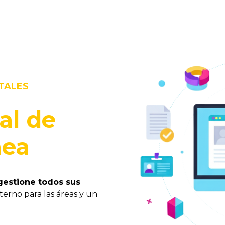
ITALES
al de
ínea
gestione todos sus
nterno para las áreas y un